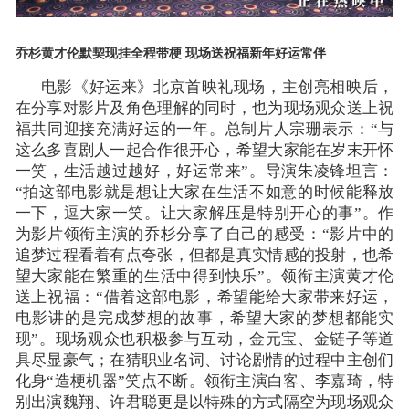
乔杉黄才伦默契现挂全程带梗
现场送祝福新年好运常伴
电影《好运来》北京首映礼现场，主创亮相映后，
在分享对影片及角色理解的同时，也为现场观众送上祝
福共同迎接充满好运的一年。总制片人宗珊表示：
“与
这么多喜剧人一起合作很开心，希望大家能在岁末开怀
一笑，生活越过越好，好运常来”。导演朱凌锋坦言：
“拍这部电影就是想让大家在生活不如意的时候能释放
一下，逗大家一笑。让大家解压是特别开心的事”。作
为影片领衔主演的乔杉分享了自己的感受：“影片中的
追梦过程看着有点夸张，但都是真实情感的投射，也希
望大家能在繁重的生活中得到快乐”。领衔主演黄才伦
送上祝福：“借着这部电影，希望能给大家带来好运，
电影讲的是完成梦想的故事，希望大家的梦想都能实
现”。现场观众也积极参与互动，金元宝、金链子等道
具尽显豪气；在猜职业名词、讨论剧情的过程中主创们
化身“造梗机器”笑点不断。领衔主演白客、李嘉琦，特
别出演魏翔、许君聪更是以特殊的方式隔空为现场观众