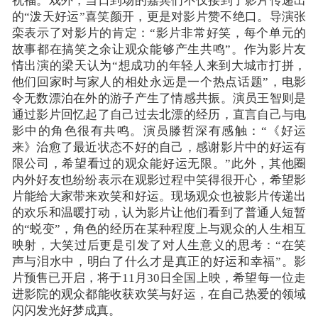
祝福。戏外，当日到场的嘉宾们不仅接到了影片传递出
的
“泼天好运”喜笑颜开，更是对影片赞不绝口。导演张
栾表示了对影片的肯定：“影片非常好笑，每个单元的
故事都在搞笑之余让观众能够产生共鸣”。作为影片友
情出演的梁天认为“想成功的年轻人来到大城市打拼，
他们回家时与家人的相处永远是一个热点话题”，电影
令无数漂泊在外的游子产生了情感共振。演员王智则是
通过影片回忆起了自己过去北漂的经历，直言自己与电
影中的角色很有共鸣。演员滕哲深有感触：“《好运
来》治愈了最近状态不好的自己，感谢影片中的好运有
限公司，希望看过的观众能好运无限。”此外，其他圈
内外好友也纷纷表示在观影过程中笑得很开心，希望影
片能给大家带来欢笑和好运。现场观众也被影片传递出
的欢乐和温暖打动，认为影片让他们看到了普通人短暂
的“蜕变”，角色的经历在某种程度上与观众的人生相互
映射，大笑过后更是引发了对人生意义的思考：“在笑
声与泪水中，明白了什么才是真正的好运和幸福”。影
片预售已开启，将于11月30日全国上映，希望每一位走
进影院的观众都能收获欢笑与好运，在自己热爱的领域
闪闪发光好梦成真。