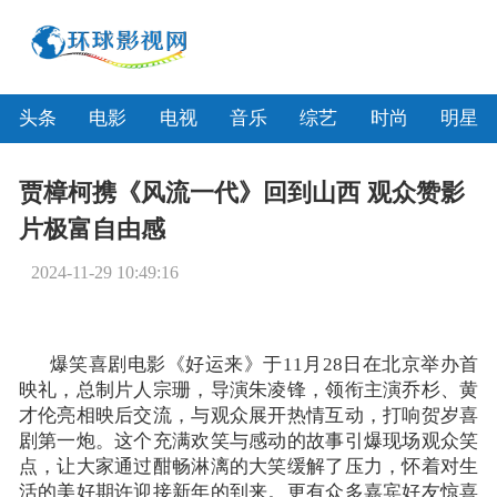
头条
电影
电视
音乐
综艺
时尚
明星
贾樟柯携《风流一代》回到山西 观众赞影
片极富自由感
2024-11-29 10:49:16
爆笑喜剧电影《好运来》于
11月28日在北京举办首
映礼，总制片人宗珊，导演朱凌锋，领衔主演乔杉、黄
才伦亮相映后交流，与观众展开热情互动，打响贺岁喜
剧第一炮。这个充满欢笑与感动的故事引爆现场观众笑
点，让大家通过酣畅淋漓的大笑缓解了压力，怀着对生
活的美好期许迎接新年的到来。更有众多嘉宾好友惊喜