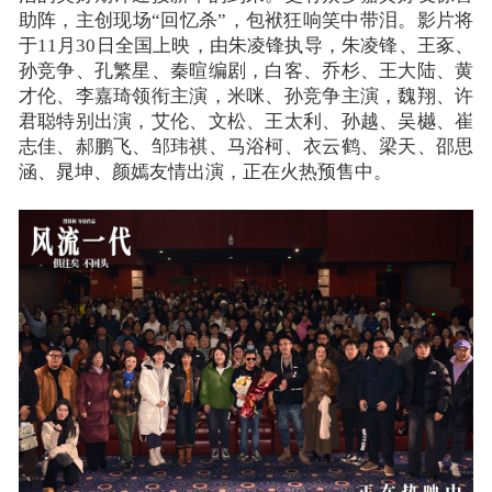
助阵，主创现场“回忆杀”，包袱狂响笑中带泪。影片将
于11月30日全国上映，由朱凌锋执导，朱凌锋、王豖、
孙竞争、孔繁星、秦暄编剧，白客、乔杉、王大陆、黄
才伦、李嘉琦领衔主演，米咪、孙竞争主演，魏翔、许
君聪特别出演，艾伦、文松、王太利、孙越、吴樾、崔
志佳、郝鹏飞、邹玮祺、马浴柯、衣云鹤、梁天、邵思
涵、晁坤、颜嫣友情出演，正在火热预售中。