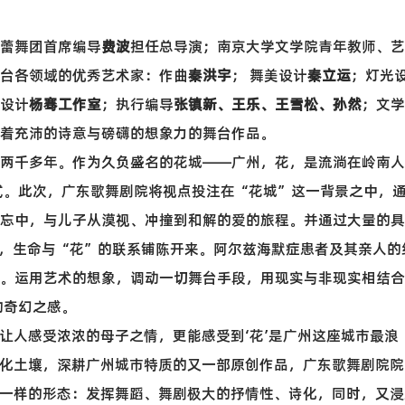
蕾舞团首席编导
费波
担任总导演；南京大学文学院青年教师、艺
台各领域的优秀艺术家：作曲
秦洪宇
； 舞美设计
秦立运
；灯光
设计
杨骞工作室
；执行编导
张镇新、王乐、王雪松、孙然
；文学
着充沛的诗意与磅礴的想象力的舞台作品。
两千多年。作为久负盛名的花城——广州，花，是流淌在岭南人
式。此次，广东歌舞剧院将视点投注在“花城”这一背景之中，
忘中，与儿子从漠视、冲撞到和解的爱的旅程。并通过大量的具
，生命与“花”的联系铺陈开来。阿尔兹海默症患者及其亲人的
。运用艺术的想象，调动一切舞台手段，用现实与非现实相结合
的奇幻之感。
让人感受浓浓的母子之情，更能感受到‘花’是广州这座城市最浪
化土壤，深耕广州城市特质的又一部原创作品，广东歌舞剧院院
一样的形态：发挥舞蹈、舞剧极大的抒情性、诗化，同时，又浸