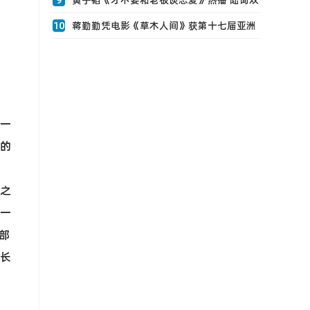
9
黄子韬《才不要和老板谈恋爱》热播 陆询双
重人0
10
蒋勤勤凭电影《草木人间》获第十七届亚洲
电影大奖获最佳女主角 演绎误入传销癫狂母
亲尺度深刻超乎想象
一
的
之
一
部
长