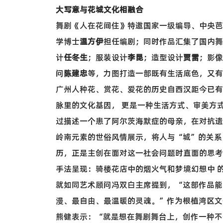
大写意与花城文化相融合
舞剧《人在花间住》特邀国家一级编导、中央芭
学博士
温方伊
担任编剧；同时作品汇集了国内舞
计
任冬生
；服装设计
李昆
；造型设计
贾雷
；影像
问
陈建忠
等，力图打造一部既有生活底色，又有
广州人种花、赏花、爱花的历史自西汉距今已有
脉里的文化基因， 更是一种生活方式、审美方
过描述一个患了阿尔茨海默症的母亲，在对抗遗
岭南元素的世俗风情展示，将人与“城”的关系
历，正是主创在面对这一社会问题时直面的思考
手法呈现：骑楼花店中的烟火气和梦境幻想中 
就如同艺术顾问冯双白主席提到，“这部作品能
漫、最自由、最温暖的灵魂。”作为根植湾区文
熊健表示：“就是想在舞剧舞台上，创作一种不