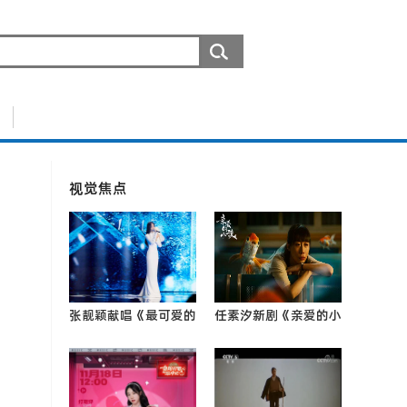
视觉焦点
张靓颖献唱《最可爱的
任素汐新剧《亲爱的小
人》 团圆之际铭记英
孩》开播 “新手妈
雄0
妈”情0