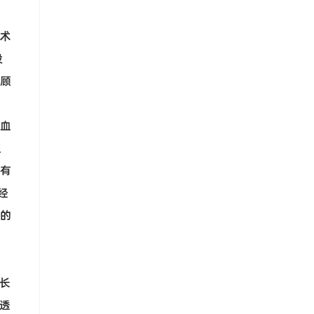
术
设
顾
血
通
有
经
的
长
透