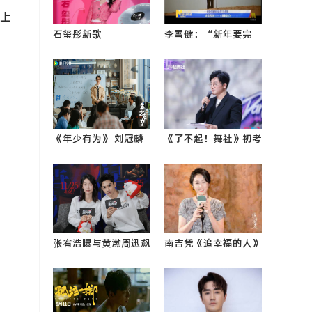
上
石玺彤新歌
李雪健：“新年要完
《C.R.U.E.L》再度合
成‘县委书记三部曲’”
作Lambert 舞台巡演
惊喜不断大放异彩0
《年少有为》 刘冠麟
《了不起！舞社》初考
变身老板克星 春节最
核顺利落幕 苏有朋暖
强电子榨菜来了
心社0
张宥浩曝与黄渤周迅飙
南吉凭《追幸福的人》
戏内幕 周依然现场脱
获第四届海南岛国际电
鞋还原《怒海》名场面
影节亚洲新生代展映单
元特别推荐0