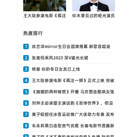
王大陆参演电影《孤注
你未曾见过的哑光演员
一掷》正式上映 突破
——杨玏0
自我挑战“亡命赌徒”
热度排行
1
徐艺洋mirror生日会圆满落幕 新歌首唱宠
粉互动现场惊喜不断0
2
张嘉倪乘风2023 深V鎏光长裙
3
杨紫 你的冬日女友已上线
4
王大陆参演电影《孤注一掷》正式上映 突破
自我挑战“亡命赌徒”
5
《婚姻的两种猜想》开播 马苏塑造酷飒女强
人妈0
6
刘烨主动请缨主演话剧《悲惨世界》，但没
想到竟然这么演！
7
黄子韬担任冰雪运动推广大使助力冬奥 发布
新歌0
8
车永莉黑白造型贵气优雅 长春电影节透露新
片即将上映0