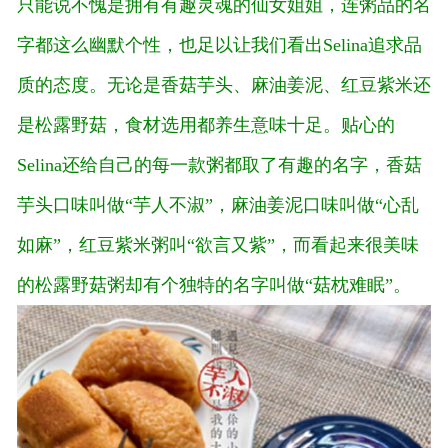
只能说不愧是拥有有趣灵魂的仙女姐姐，连粥品的名
字都这么幽默个性，也足以让我们看出Selina追求品
质的态度。无论是香菇芋头、麻油姜泥、红豆紫米还
是松露野菇，食材选用都养生意味十足。贴心的
Selina还给自己的每一款粥都取了有趣的名字，香菇
芋头口味叫做“芋人不淑”，麻油姜泥口味叫做“心乱
如麻”，红豆紫米粥叫“欲言又紫”，而看起来很美味
的松露野菇粥却有个独特的名字叫做“菇枕难眠”。