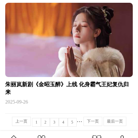
朱丽岚新剧《金昭玉醉》上线 化身霸气王妃复仇归
来
2025-09-26
···
上一页
下一页
最后一页
1
2
3
4
5