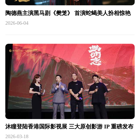
陶德燕主演黑马剧《樊笼》 首演蛇蝎美人扮相惊艳
2026-06-04
沐瞳登陆香港国际影视展 三大原创影游 IP 重磅发布
2026-03-18