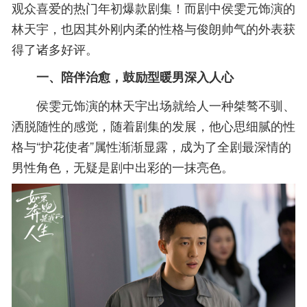
观众喜爱的热门年初爆款剧集！而剧中侯雯元饰演的
林天宇，也因其外刚内柔的性格与俊朗帅气的外表获
得了诸多好评。
一、陪伴治愈，鼓励型暖男深入人心
侯雯元饰演的林天宇出场就给人一种桀骜不驯、
洒脱随性的感觉，随着剧集的发展，他心思细腻的性
格与“护花使者”属性渐渐显露，成为了全剧最深情的
男性角色，无疑是剧中出彩的一抹亮色。