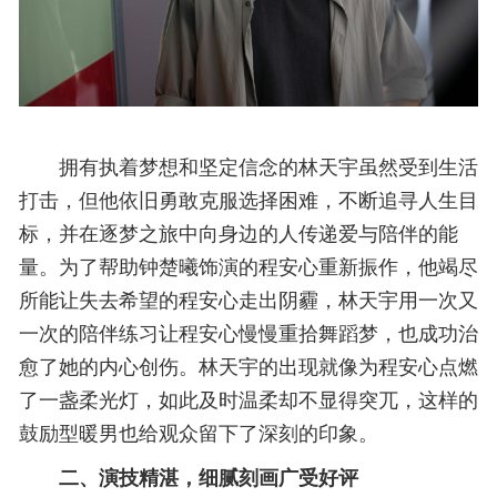
拥有执着梦想和坚定信念的林天宇虽然受到生活
打击，但他依旧勇敢克服选择困难，不断追寻人生目
标，并在逐梦之旅中向身边的人传递爱与陪伴的能
量。为了帮助钟楚曦饰演的程安心重新振作，他竭尽
所能让失去希望的程安心走出阴霾，林天宇用一次又
一次的陪伴练习让程安心慢慢重拾舞蹈梦，也成功治
愈了她的内心创伤。林天宇的出现就像为程安心点燃
了一盏柔光灯，如此及时温柔却不显得突兀，这样的
鼓励型暖男也给观众留下了深刻的印象。
二、演技精湛，细腻刻画广受好评