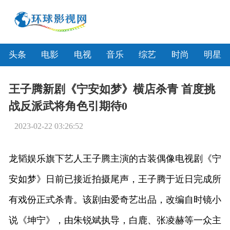
头条
电影
电视
音乐
综艺
时尚
明星
王子腾新剧《宁安如梦》横店杀青 首度挑
战反派武将角色引期待0
2023-02-22 03:26:52
龙韬娱乐旗下艺人王子腾主演的古装偶像电视剧《宁
安如梦》日前已接近拍摄尾声，王子腾于近日完成所
有戏份正式杀青。该剧由爱奇艺出品，改编自时镜小
说《坤宁》，由朱锐斌执导，白鹿、张凌赫等一众主