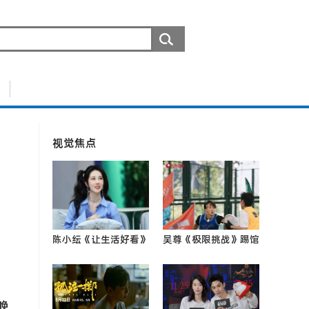
视觉焦点
陈小纭《让生活好看》
吴尊《极限挑战》踢馆
第二季即将收官乐园庆
新兴运动会 挑战极限
生0
跑出超速幻影0
晚