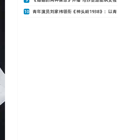
9
《婚姻的两种猜想》开播 马苏塑造酷飒女强
人妈0
10
青年演员刘家祎领衔《神头岭1938》：以青
春之热血，铸民族之脊梁