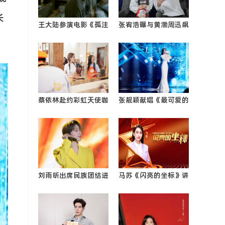
长
王大陆参演电影《孤注
张宥浩曝与黄渤周迅飙
一掷》正式上映 突破
戏内幕 周依然现场脱
自我挑战“亡命赌徒”
鞋还原《怒海》名场面
蔡依林赴约彩虹天使咖
张靓颖献唱《最可爱的
啡屋凝聚两岸之爱传递
人》 团圆之际铭记英
梦想
雄0
刘雨昕出席民族团结进
马苏《闪亮的坐标》讲
步文艺宣传活动 传承
演谍战玫瑰的故事 致
民族文化致敬青春
敬中0