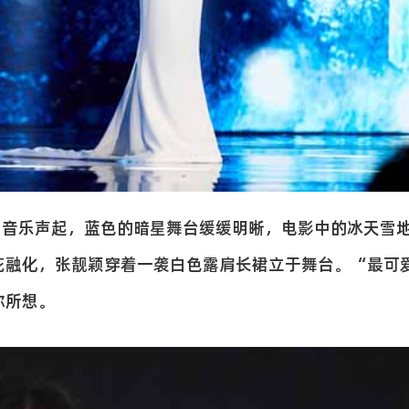
，音乐声起，蓝色的暗星舞台缓缓明晰，电影中的冰天雪
花融化，张靓颖穿着一袭白色露肩长裙立于舞台。“最可
你所想。