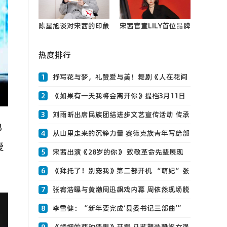
陈星旭谈对宋茜的印象
宋茜官宣LILY首位品牌
来源，霸气回应“权谋
全球代言人 诠释更轻
脸”评价
热度排行
松的高级感0
1
抒写花与梦，礼赞爱与美！舞剧《人在花间
住》成功首演
2
《如果有一天我将会离开你》提档3月11日
齐溪首0
3
刘雨昕出席民族团结进步文艺宣传活动 传承
地
民族文化致敬青春
4
从山里走来的沉静力量 赛德克族青年写给部
爱
落山林的情书0
5
宋茜出演《28岁的你》 致敬革命先辈展现
巾帼风0
6
《拜托了！别宠我》第二部开机 “萌妃”张
淼怡0
7
张宥浩曝与黄渤周迅飙戏内幕 周依然现场脱
鞋还原《怒海》名场面
8
李雪健：“新年要完成‘县委书记三部曲’”