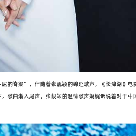
不屈的脊梁”，伴随着张靓颖的绵延歌声，《长津湖》电
下，歌曲渐入尾声。张靓颖的温情歌声娓娓诉说着对于中