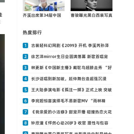
佳
齐溪出席第34届中国
曹骏曝光黑白西装写真
佳
电影金鸡奖颁奖典礼
光影流动中彰显绅士魅
出任班0
热度排行
力0
1
古装轻科幻网剧《2099》开机 李溪芮孙泽
源演绎九世AI甜恋
2
徐艺洋mirror生日会圆满落幕 新歌首唱宠
粉互动现场惊喜不断0
3
林更新《中国新主播》戴鸵鸟翅膀走秀 “好
戏”不停引热议
4
长沙话唱到新加坡，延伸舞台造超强沉浸
感，张艺兴大航海新加坡站人气爆棚！！！
5
王大陆参演电影《孤注一掷》正式上映 突破
0
自我挑战“亡命赌徒”
6
李宛妲惊喜演绎毛不易新歌MV “雨林精
灵”开启0
7
《我亲爱的小洁癖》甜宠开播 碰撞热恋火花
沈月0
8
钟欣潼《怦然心动20岁》收官 理性与包容
中获治0