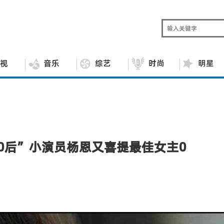
视
音乐
综艺
时尚
明星
10后”小演员杨恩又喜提最佳女主0