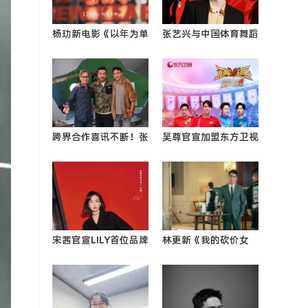
杨玏新电影《以年为单
张艺兴与中国体育舞蹈
位的恋爱》火热进行
联合会官宣续约 连任
映后0
中国街舞运动推广大使
0
跨界合作喜讯不断！张
吴尊官宣加盟东方卫视
震携手华语金曲教父罗
《冠军对冠军》 点燃
大0
运动激情传递热血能量
0
宋茜官宣LILY首位品牌
林更新《我的砍价女
全球代言人 诠释更轻
王》热播 盛哲宁七分
松的高级感0
管家0