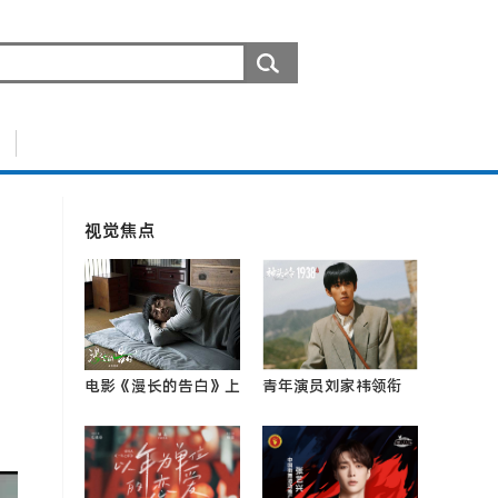
视觉焦点
电影《漫长的告白》上
青年演员刘家祎领衔
映获好评 张鲁一立冬
《神头岭1938》：以
角色沉静内敛却有力量
青春之热血，铸民族之
0
脊梁