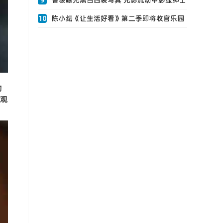
9
曹骏曝光黑白西装写真 光影流动中彰显绅士
魅力0
10
陈小纭《让生活好看》第二季即将收官乐园
庆生0
的
观