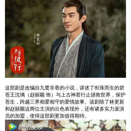
这部剧
是
改编自九鹭非香的小说，讲述了衔珠而生的碧
苍王沈璃（赵丽颖
饰）与上古神君行止
拯救世界，保护
苍生，跨越三界相爱相守的
爱情故事。
该剧
除了林更新
和赵丽颖这两位主演的出色表现外，还有
诸多实力派演
员的加盟，
使得这部剧更加值得期待
。