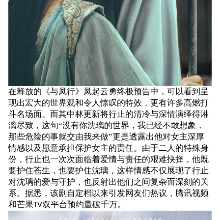
在释放的《与凤行》凤起云勇终极预告中，可以看到呈
现出宏大的世界观和令人惊叹的特效，更有许多高燃打
斗名场面。而其中林更新将行止的清冷与深情演绎得淋
漓尽致，这句
“没有你沈璃的世界，我已经不敢想象，
那些危险的事就交由我来做”更是透露出他对女主深厚
情感以及愿意承担保护女主的责任。由于二人的特殊身
份，行止也一次次面临着爱情与责任的艰难抉择，他既
要护住苍生，也要护住沈璃，这样情感不仅展现了行止
对沈璃的爱与守护，也反射出他们之间复杂而深刻的关
系。据悉，该剧自定档以来引发网友们热议，腾讯视频
和芒果
双平台预约量破千万。
TV