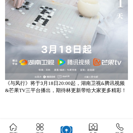
《与凤行》将于
月
18
日
20:00
起
，
湖南卫视
腾讯视频
3
&
&
芒果
TV
三平台播出，期待林更新带给大家更多精彩！