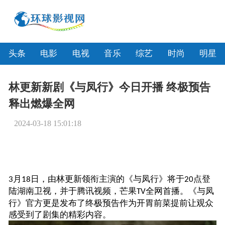
头条
电影
电视
音乐
综艺
时尚
明星
林更新新剧《与凤行》今日开播 终极预告
释出燃爆全网
2024-03-18 15:01:18
月
日，由
林更新领衔主演
的
《与凤行》
将于
点登
3
18
20
陆湖南卫视，并于腾讯视频，芒果
全网首播。《与凤
TV
行》官方更是发布了终极预告作为开胃前菜提前让观众
感受到了剧集的精彩内容。