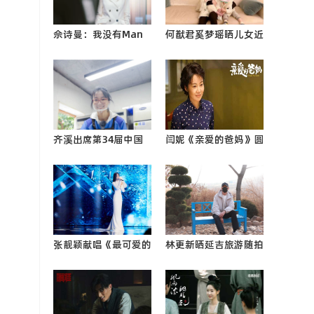
佘诗曼：我没有Man
何猷君奚梦瑶晒儿女近
姐那么凶，但羡慕她可
照 梁安琪与孙子孙女
以那么帅！
幸福0
齐溪出席第34届中国
闫妮《亲爱的爸妈》圆
电影金鸡奖颁奖典礼
满收官 首次挑战京剧
出任班0
名角0
张靓颖献唱《最可爱的
林更新晒延吉旅游随拍
人》 团圆之际铭记英
景点打卡状态佳
雄0