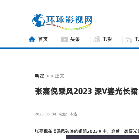
首页
头条
电影
电
明星
> > 正文
张嘉倪乘风2023 深V鎏光长裙
2023-05-04
来源：本站
张嘉倪在《乘风破浪的姐姐2023》中，穿着一袭鎏光