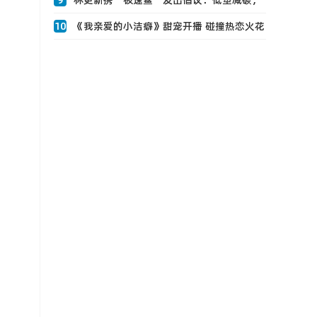
9
林更新携“极速鲨”发出倡议：低塑减碳，
守护0
10
《我亲爱的小洁癖》甜宠开播 碰撞热恋火花
沈月0