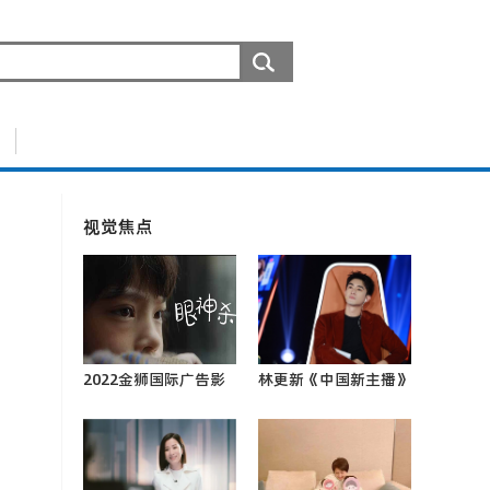
视觉焦点
2022金狮国际广告影
林更新《中国新主播》
片奖 “10后”小演员
戴鸵鸟翅膀走秀 “好
杨恩又喜提最佳女主0
戏”不停引热议