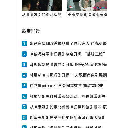
从《瞄准》的李北伐到
王玉雯新剧《微雨燕双
《扫黑风暴》邢非 演
飞》会员收官 暖心告
员张0
热度排行
别角色盼与观众再重逢
1
宋茜官宣LILY首位品牌全球代言人 诠释更轻
松的高级感0
2
《偷得将军半日闲》横店开机 “替嫁王妃”
张淼0
3
马思超新剧《夏花》开播 阳光少年治愈初春
0
4
林更新《与凤行》开播 一人双面角色引爆期
待
5
徐艺洋mirror生日会圆满落幕 新歌首唱宠
粉互动现场惊喜不断0
6
林更新出席品牌发布会活动，利落短发帅气
十足0
7
从《瞄准》的李北伐到《扫黑风暴》邢非 演
员张0
8
胡军亮相出席第三届中国年青马西坞大赛0