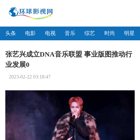
头条
电影
电视
音乐
综艺
时尚
明星
张艺兴成立DNA音乐联盟 事业版图推动行
业发展0
2023-02-22 03:18:47