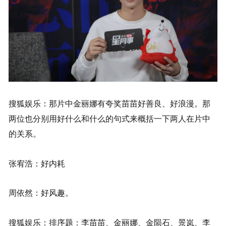
搜狐娱乐：那片中金丽娜有夸奖苗苗好善良、好浪漫。那
两位也分别用好什么和什么的句式来概括一下两人在片中
的关系。
张宥浩：好内耗
周依然：好风趣。
搜狐娱乐：排序题：李苗苗、金丽娜、金陨石、景岚、李