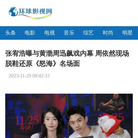
头条
电影
电视
音乐
综艺
时尚
明星
张宥浩曝与黄渤周迅飙戏内幕 周依然现场
脱鞋还原《怒海》名场面
2023-11-29 09:42:33