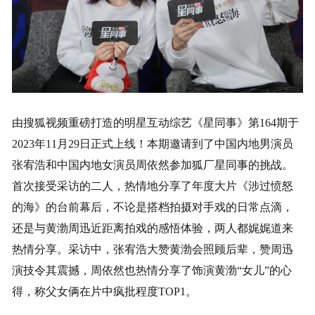
由搜狐视频重磅打造的明星互动综艺《星同事》第164期于
2023年11月29日正式上线！本期邀请到了中国内地男演员
张宥浩和中国内地女演员周依然参加狐厂星同事的挑战。
首次接受采访的二人，热情地分享了年度大片《涉过愤怒
的海》的台前幕后，不论是搭档拍摄对手戏的日常点滴，
还是与黄渤周迅近距离拍戏的感悟体验，两人都娓娓道来
热情分享。采访中，张宥浩大赞黄渤会照顾后辈，赞周迅
演技令其震撼，周依然也热情分享了饰演黄渤“女儿”的心
得，称父女俩在片中疯批程度TOP1。