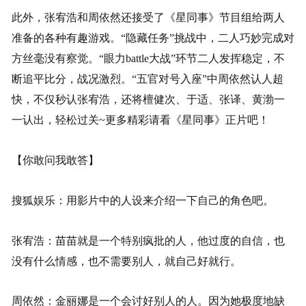
此外，张宥浩和周依然还接受了《星同事》节目组给两人
准备的各种有趣游戏。“隐藏任务”挑战中，二人巧妙完成对
方丝毫没有察觉。“眼力battle大战”环节二人发挥稳定，不
断追平比分，战况激烈。“五官对号入座”中周依然认人超
快，不仅秒认张宥浩，还将檀健次、于适、张译、黄渤一
一认出，轻松过关~更多精彩请看《星同事》正片吧！
【你敢问我敢答】
搜狐娱乐：用影片中的人设来介绍一下自己的角色吧。
张宥浩：苗苗就是一个特别疯批的人，他过度的自信，也
没有什么情感，也不需要别人，就自己好就行。
周依然：金丽娜是一个会讨好别人的人。因为她极度地缺