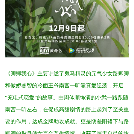
《卿卿我心》主要讲述了鬼马精灵的元气少女路卿卿
和傲娇睿智的冷面王爷南宫一昕靠真爱逆袭，开启
“充电式恋爱”的故事。由周体顺饰演的小武一路跟随
南宫一昕左右，在促成高甜剧情的路上起到了至关重
要的作用，达成金牌助攻成就。更是阴差阳错下与路
卿卿的贴身侍女百合互生情愫，收获了属于自己的甜