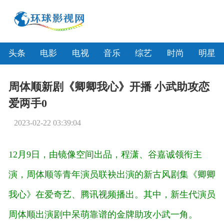
头条
电影
电视
音乐
综艺
时尚
明星
周体顺新剧《卿卿我心》开播 小武助攻恋
爱两手0
2023-02-22 03:39:04
12月9日，由镜像空间出品，程潇、谷嘉诚领衔主
演，周体顺等青年演员联袂出演的新古风剧集《卿卿
我心》在爱奇艺、腾讯视频播出。其中，新生代演员
周体顺出演剧中呆萌靠谱的金牌助攻小武一角。