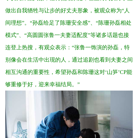
做出自我牺牲与让步的好丈夫形象，被观众称为“人
间理想”。“孙磊给足了陈珊安全感”、“陈珊孙磊相处
模式”、“高圆圆张鲁一夫妻适配度”等诸多话题也接
连登上热搜，有观众表示：“张鲁一饰演的孙磊，特
别像会在生活中出现的人，通过追剧也看到夫妻之间
相互沟通的重要性，希望孙磊和陈珊这对‘山笋’CP能
够重修于好，迎来幸福结局。”