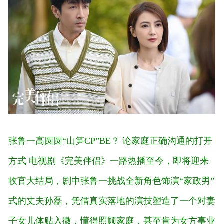
张鲁一高圆圆“山笋CP”BE？ 论家庭正确沟通的打开
方式
电视剧《完美伴侣》一路热播至今，即将迎来
收官大结局，剧中张鲁一挑战全新角色饰演“家政男”
式的丈夫孙磊，凭借真实落地的演技塑造了一个对妻
子女儿体贴入微，懂得照顾家庭，甚至肯为女方事业