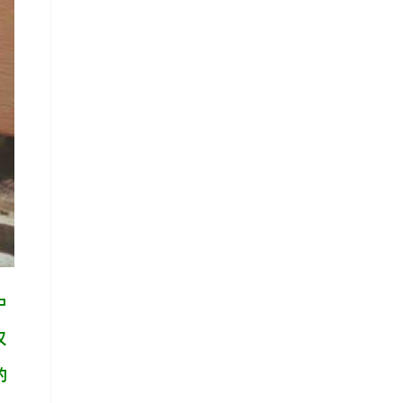
中
汉
的