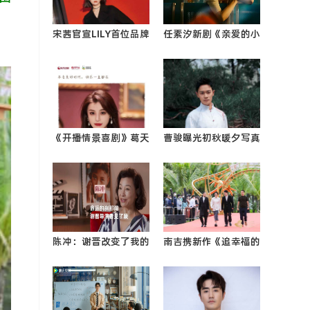
宋茜官宣LILY首位品牌
任素汐新剧《亲爱的小
全球代言人 诠释更轻
孩》开播 “新手妈
松的高级感0
妈”情0
《开播情景喜剧》葛天
曹骏曝光初秋暖夕写真
加盟尚敬导演团队 魔
舒适惬意氛围中彰显正
性笑0
气本色0
陈冲：谢晋改变了我的
南吉携新作《追幸福的
命运
人》 亮相第四届海南
岛国际电影节开幕红毯
0