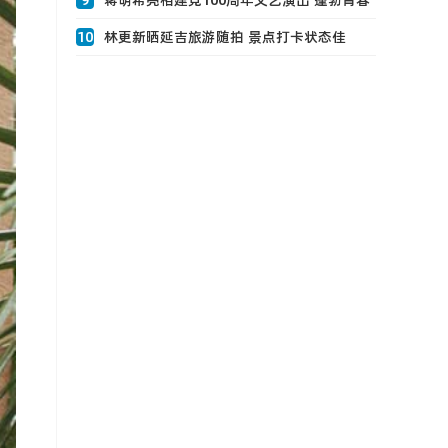
9
蒋明希亮相建党100周年文艺演出 蓬勃青春
祝福祖0
10
林更新晒延吉旅游随拍 景点打卡状态佳