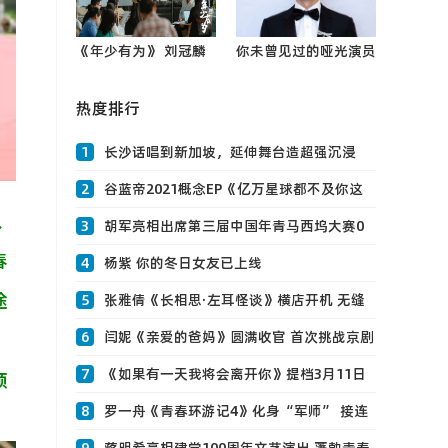
《年少有为》 刘冠麟
你未曾见过的哑光演员
变身老板克星 春节最
——杨玏0
强电子榨菜来了
热度排行
1
长沙话唱到新加坡，延伸舞台造超强沉浸
感，张艺兴大航海新加坡站人气爆棚！！！
2
谷蓝帝2021概念EP《亿万星球都不及你这
、
0
颗尘埃耀0
3
胡军亮相出席第三届中国年青马西坞大赛0
春
4
杨紫 你的冬日女友已上线
途
5
张雅倩《长相思·左耳怪谈》横店开机 无缝
进组多部待播作品引期待0
6
闫妮《亲爱的爸妈》圆满收官 首次挑战京剧
，
名角0
7
《如果有一天我将会离开你》提档3月11日
领
齐溪首0
8
罗一舟《青春环游记4》化身“军师” 接连
上演名场面幽默感满分