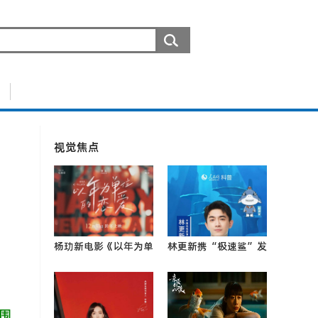
视觉焦点
杨玏新电影《以年为单
林更新携“极速鲨”发
位的恋爱》火热进行
出倡议：低塑减碳，守
映后0
护0
围