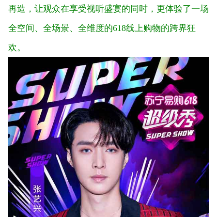
再造，让观众在享受视听盛宴的同时，更体验了一场
全空间、全场景、全维度的618线上购物的跨界狂
欢。