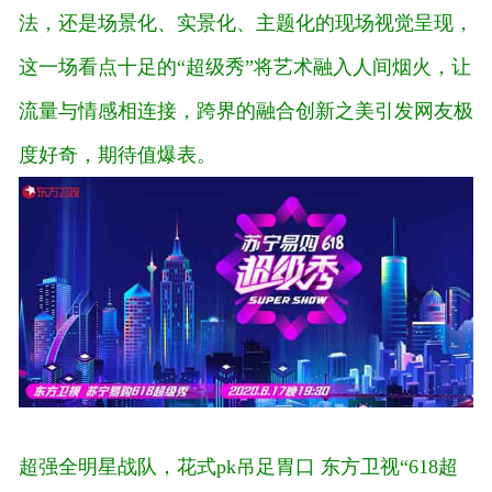
法，还是场景化、实景化、主题化的现场视觉呈现，
这一场看点十足的“超级秀”将艺术融入人间烟火，让
流量与情感相连接，跨界的融合创新之美引发网友极
度好奇，期待值爆表。
超强全明星战队，花式pk吊足胃口
东方卫视“618超