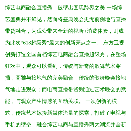
综艺电商融合直播秀，破壁出圈现跨界之美
一场综
艺盛典并不鲜见，然而将盛典晚会史无前例地与直播
带货融合，为观众带来全新的视听+消费体验，则成
为此次“618超级秀”最大的创新亮点之一。
东方卫视
创新打造全国首档综艺电商融合直播超级秀，在整场
狂欢中，观众可以看到，传统与新奇的歌舞艺术穿
插，高雅与接地气的完美融合，传统的歌舞晚会接地
气地走进观众；而电商直播带货则通过艺术晚会的赋
能，与观众产生情感的互动关联。
一次创新的模
式，传统艺术嫁接新媒体流量的探索，打破了电视与
手机的壁垒，融合综艺电商与直播秀两大潮流并全新