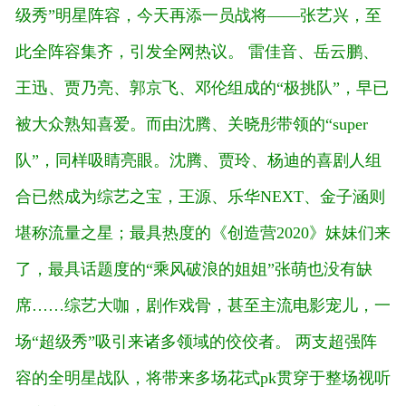
级秀”明星阵容，今天再添一员战将——张艺兴，至
此全阵容集齐，引发全网热议。
雷佳音、岳云鹏、
王迅、贾乃亮、郭京飞、邓伦组成的“极挑队”，早已
被大众熟知喜爱。而由沈腾、关晓彤带领的“super
队”，同样吸睛亮眼。沈腾、贾玲、杨迪的喜剧人组
合已然成为综艺之宝，王源、乐华NEXT、金子涵则
堪称流量之星；最具热度的《创造营2020》妹妹们来
了，最具话题度的“乘风破浪的姐姐”张萌也没有缺
席……综艺大咖，剧作戏骨，甚至主流电影宠儿，一
场“超级秀”吸引来诸多领域的佼佼者。
两支超强阵
容的全明星战队，将带来多场花式pk贯穿于整场视听