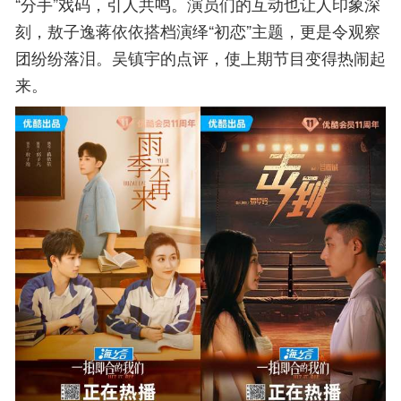
“分手”戏码，引人共鸣。演员们的互动也让人印象深
刻，敖子逸蒋依依搭档演绎“初恋”主题，更是令观察
团纷纷落泪。吴镇宇的点评，使上期节目变得热闹起
来。