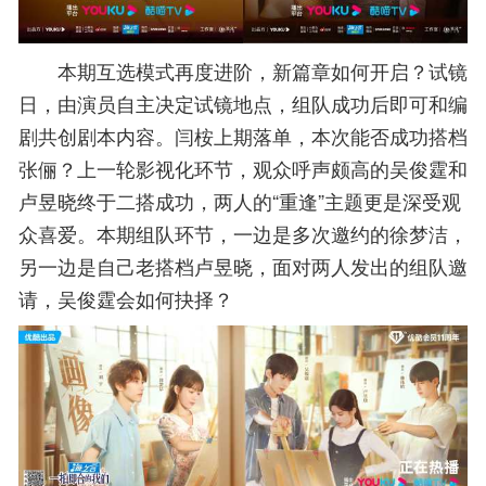
本期互选模式再度进阶，新篇章如何开启？试镜
日，由演员自主决定试镜地点，组队成功后即可和编
剧共创剧本内容。闫桉上期落单，本次能否成功搭档
张俪？上一轮影视化环节，观众呼声颇高的吴俊霆和
卢昱晓终于二搭成功，两人的“重逢”主题更是深受观
众喜爱。本期组队环节，一边是多次邀约的徐梦洁，
另一边是自己老搭档卢昱晓，面对两人发出的组队邀
请，吴俊霆会如何抉择？